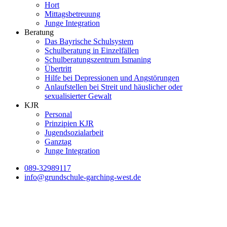
Hort
Mittagsbetreuung
Junge Integration
Beratung
Das Bayrische Schulsystem
Schulberatung in Einzelfällen
Schulberatungszentrum Ismaning
Übertritt
Hilfe bei Depressionen und Angstörungen
Anlaufstellen bei Streit und häuslicher oder
sexualisierter Gewalt
KJR
Personal
Prinzipien KJR
Jugendsozialarbeit
Ganztag
Junge Integration
089-32989117
info@grundschule-garching-west.de