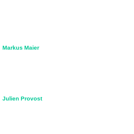
Zweiter Vorsitzender
Klasse 3b
Markus Maier
Schriftführer
Klasse 2b
Julien Provost
Klasse 1c