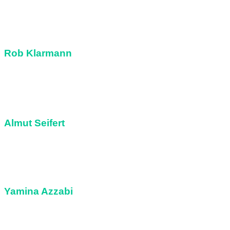
Klasse 1a
Rob Klarmann
Klasse 1c
Almut Seifert
Klasse 1a und 3b
Yamina Azzabi
Klasse 2a