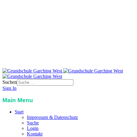
Grundschule Garching-West
St. Severin-Str. 3
85748 Garching
Telefon:
089 32989117
Email:
info@grundschule-garching-west.de
Suchen
Sign In
Main Menu
Start
Impressum & Datenschutz
Suche
Login
Kontakt