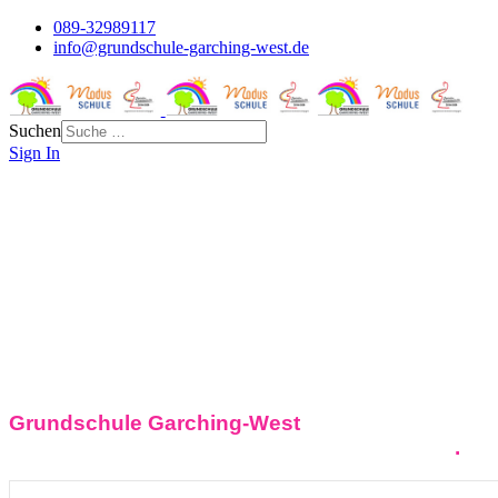
089-32989117
info@grundschule-garching-west.de
Suchen
Sign In
Grundschule Garching-West
Herzlich
Willkommen
Welcome
Bienvenue
Bienvenida
.