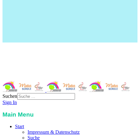
Grundschule Garching-West
St. Severin-Str. 3
85748 Garching
Telefon:
089 32989117
Email:
info@grundschule-garching-west.de
Suchen
Sign In
Main Menu
Start
Impressum & Datenschutz
Suche