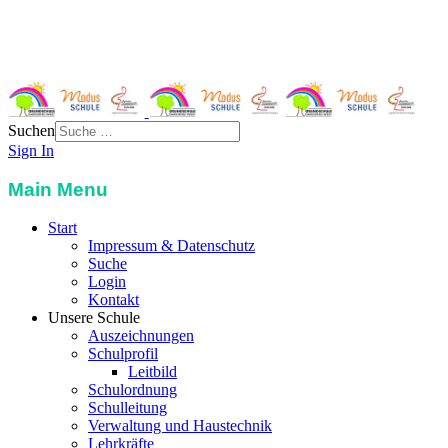
St. Severin-Str. 3
85748 Garching
Telefon:
089 32989117
Email:
info@grundschule-garching-west.de
Suchen
Sign In
Main Menu
Start
Impressum & Datenschutz
Suche
Login
Kontakt
Unsere Schule
Auszeichnungen
Schulprofil
Leitbild
Schulordnung
Schulleitung
Verwaltung und Haustechnik
Lehrkräfte