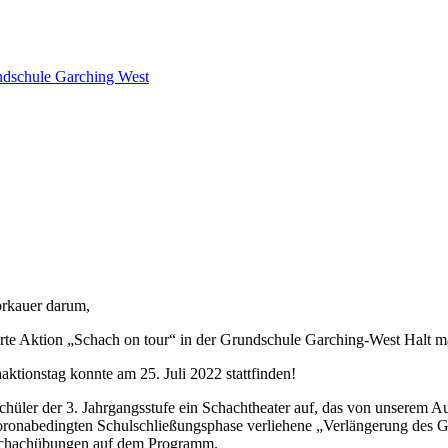
orkauer darum,
erte Aktion „Schach on tour“ in der Grundschule Garching-West Halt m
ktionstag konnte am 25. Juli 2022 stattfinden!
hüler der 3. Jahrgangsstufe ein Schachtheater auf, das von unserem A
coronabedingten Schulschließungsphase verliehene „Verlängerung des 
ge Schachübungen auf dem Programm.