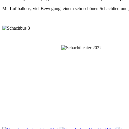
Mit Luftballons, viel Bewegung, einem sehr schönen Schachlied und
Grundschule Garching-West
St. Severin-Str. 3
85748 Garching
Telefon:
089 32989117
Email:
info@grundschule-garching-west.de