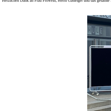
Herzlichen Dank an Frau Frowein, Herrn Gasteiger und das gesamte R