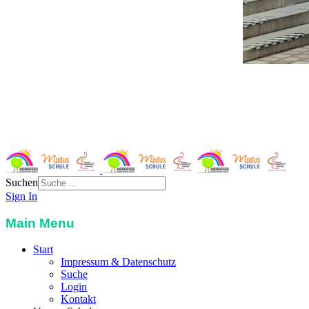
Grundschule Garching-West
St. Severin-Str. 3
85748 Garching
Telefon:
089 32989117
Email:
info@grundschule-garching-west.de
Suchen
Sign In
Main Menu
Start
Impressum & Datenschutz
Suche
Login
Kontakt