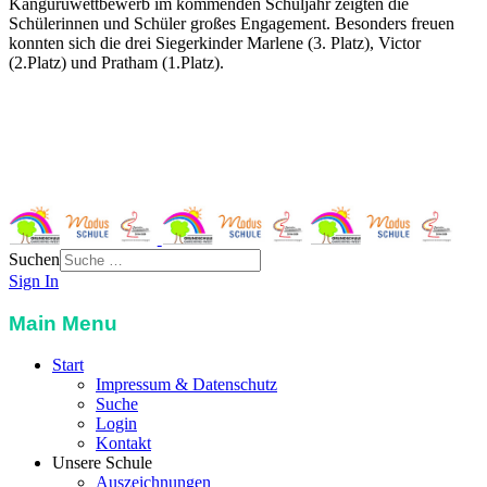
Känguruwettbewerb im kommenden Schuljahr zeigten die
Schülerinnen und Schüler großes Engagement. Besonders freuen
konnten sich die drei Siegerkinder Marlene (3. Platz), Victor
(2.Platz) und Pratham (1.Platz).
Grundschule Garching-West
St. Severin-Str. 3
85748 Garching
Telefon:
089 32989117
Email:
info@grundschule-garching-west.de
Suchen
Sign In
Main Menu
Start
Impressum & Datenschutz
Suche
Login
Kontakt
Unsere Schule
Auszeichnungen