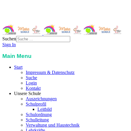
St. Severin-Str. 3
85748 Garching
Telefon:
089 32989117
Email:
info@grundschule-garching-west.de
Suchen
Sign In
Main Menu
Start
Impressum & Datenschutz
Suche
Login
Kontakt
Unsere Schule
Auszeichnungen
Schulprofil
Leitbild
Schulordnung
Schulleitung
Verwaltung und Haustechnik
Lehrkräfte